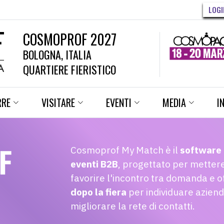
LOGI
COSMOPROF 2027
BOLOGNA, ITALIA
QUARTIERE FIERISTICO
RRE
VISITARE
EVENTI
MEDIA
I
Cosmoprof My Match è il
software 
eventi B2B
, progettato per metter
favorire l'incontro tra domanda e of
dopo la fiera
per individuare aziend
migliorare la rete di contatti.