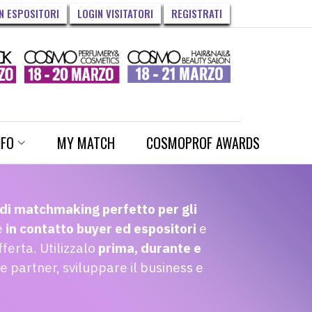
N ESPOSITORI
LOGIN VISITATORI
REGISTRATI
NFO
MY MATCH
COSMOPROF AWARDS
di matchmaking perfetto per gli
e
in contatto buyer ed espositori
e
ferta. Utilizzalo
prima, durante e
e partner, sviluppare il business e