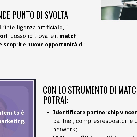
DE PUNTO DI SVOLTA
intelligenza artificiale, i
ori
, possono trovare il
match
 e scoprire nuove opportunità di
CON LO STRUMENTO DI MATC
POTRAI:
Identificare partnership vincen
ntenuto è
partner, compresi espositori e 
marketing.
network;