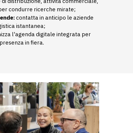
di distribuzione, attività commerciale,
 per condurre ricerche mirate;
iende:
contatta in anticipo le aziende
istica istantanea;
zza l'agenda digitale integrata per
 presenza in fiera.