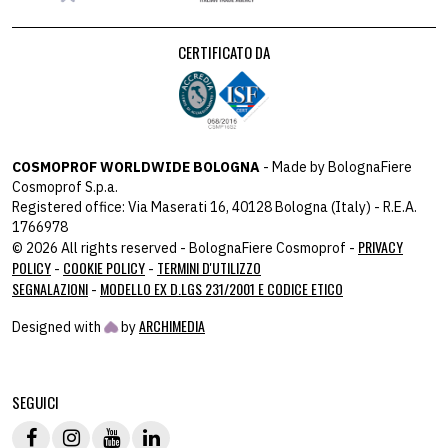
CERTIFICATO DA
COSMOPROF WORLDWIDE BOLOGNA
- Made by BolognaFiere
Cosmoprof S.p.a.
Registered office: Via Maserati 16, 40128 Bologna (Italy) - R.E.A.
1766978
PRIVACY
© 2026 All rights reserved - BolognaFiere Cosmoprof -
POLICY
COOKIE POLICY
TERMINI D'UTILIZZO
-
-
SEGNALAZIONI
MODELLO EX D.LGS 231/2001 E CODICE ETICO
-
ARCHIMEDIA
Designed with
by
host: 172.31.46.197 - you:
216.73.217.130
SEGUICI